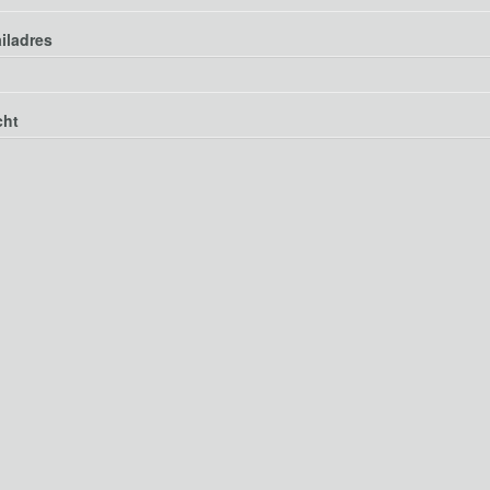
iladres
cht