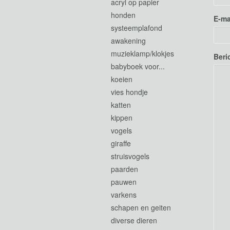
acryl op papier
honden
E-ma
systeemplafond
awakening
muzieklamp/klokjes
Beri
babyboek voor...
koeien
vies hondje
katten
kippen
vogels
giraffe
struisvogels
paarden
pauwen
varkens
schapen en geiten
diverse dieren