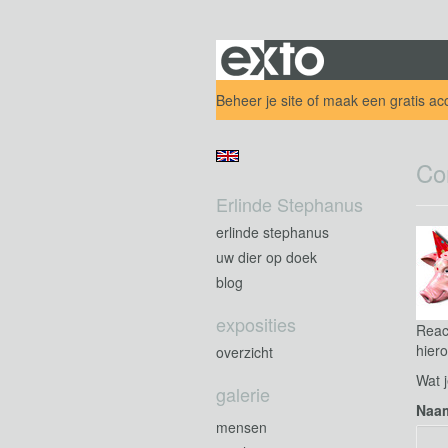
Beheer je site
of
maak een gratis ac
Co
Erlinde Stephanus
erlinde stephanus
uw dier op doek
blog
exposities
Reac
hiero
overzicht
Wat j
galerie
Naa
mensen