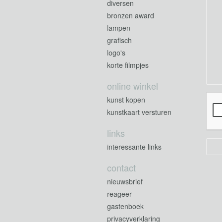
diversen
bronzen award
lampen
grafisch
logo's
korte filmpjes
online winkel
kunst kopen
kunstkaart versturen
links
interessante links
contact
nieuwsbrief
reageer
gastenboek
privacyverklaring